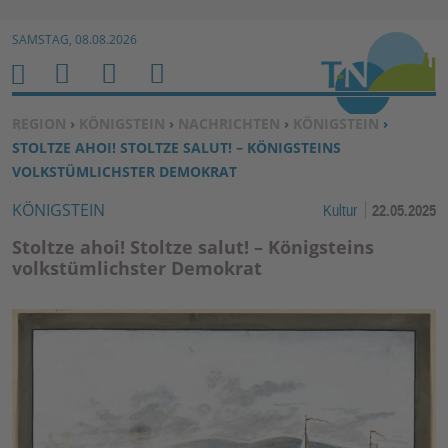
Zur Navigation springen ↓
SAMSTAG, 08.08.2026
Zum Inhalt springen ↓
M
S
B
H
E
U
E
O
SIE BEFINDEN SICH HIER:
REGION
›
KÖNIGSTEIN
›
NACHRICHTEN
›
KÖNIGSTEIN
›
N
C
N
M
STOLTZE AHOI! STOLTZE SALUT! – KÖNIGSTEINS
U
H
U
E
VOLKSTÜMLICHSTER DEMOKRAT
E
T
KÖNIGSTEIN
Kultur
22.05.2025
N
Z
E
Stoltze ahoi! Stoltze salut! – Königsteins
R
volkstümlichster Demokrat
F
U
N
K
TI
O
N