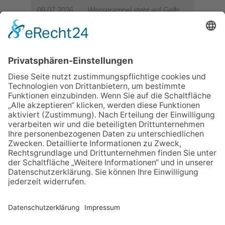
09.07.2026
Wasserampel steht auf Gelb:
Stadt ruft zum Wassersparen
auf
10.05.2026
Hauptamtlicher CDU-Stadtrat
für Friedrichsdorf?
12.05.2026
Zweisprachige Lesung im 7.
Himmel: Vom Geschenk zum
60. Geburtstag zur Autoren-
Karriere
11.05.2026
FREIE WÄHLER Bad
Homburg starten
Bürgerumfrage für Berliner
Siedlung und
Gartenfeldsiedlung