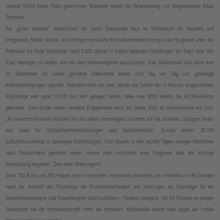
Landrat Ulrich Krebs Platz genommen. Moderiert wurde die Veranstaltung von Bürgermeister Klaus
Temmen.
Als „guten Standort“ bezeichnete der Leiter Stabsstelle Asyl im Ministerium für Soziales und
Integration, Stefan Sydow, die künftige Hessische Erstaufnahmeeinrichtung in der Burgstadt unter der
Prämisse bis Ende Dezember noch 3.300 derzeit in Zelten lebenden Flüchtlingen ein Dach über den
Kopf besorgen zu wollen und mit dem Notwendigsten auszurüsten. Das Ministerium und seine erst
im September ins Leben gerufene Stabsstelle sähen sich Tag vor Tag vor „gewaltige
Kraftanstrengungen“ gestellt, Während noch vor zwei Jahren die Zahlen der in Hessen eingetroffenen
Flüchtlinge weit unter 10.000 pro Jahr gelegen hätten, habe man 2015 bereits die 60.000-Grenze
geknackt. Dies bringe neben riesigem Engagement auch ein hohes Maß an Improvisation mit sich.
„An manchen Punkten müssen wir uns selbst hinterfragen und eben auf die Schnelle Lösungen finden
wie etwa für Erstaufnahmeeinrichtungen und Notunterkünfte. Zurzeit lebten 26.194
Zufluchtssuchende in derartigen Einrichtungen. Und obwohl in den letzten Tagen weniger Menschen
nach Deutschland geströmt seien, könne man mitnichten eine Prognose über die künftige
Entwicklung abgeben. „Das wäre Wahrsagerei“.
Zirka 700 Ärzte und 300 Praxen seien inzwischen hessenweit involviert, um innerhalb von 48 Stunden
nach der Ankunft der Flüchtlinge die Erstuntersuchungen und Impfungen als Grundlage für ein
Gesundheitszeugnis und Reisefähigkeit durchzuführen – Tendenz steigend. Mit 83 Prozent an einigen
Standorten sei die Impfbereitschaft mehr als erfreulich. Mittlerweile könne man sogar auf mobile