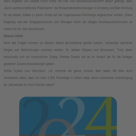
Nach Angaben von Landrat Ulrich Krebs hat man sich hochtaunuskreisintern darauf geeinigt, dass
„durch partnerschaftliches Praktizieren“ die Erstaufnahmeeinrichtungen in Kronberg und Bad Homburg
für die beiden Städte zu einem Drittel auf die zugewiesenen Flüchtlinge angerechnet werden. Diese
Regelung und das Entgegenkommen und Mittragen durch die übrigen Hochtaunuskommunen ist
vorerst für ein Jahr beschlossen.
Skepsis bleibt
Nicht alle Fragen konnten an diesem Abend abschließend geklärt werden, keinesfalls sämtliche
Sorgen und Befürchtungen zerstreut werden. Es bleiben Skepsis und Misstrauen. Trotz allem
entwickelte sich ein konstruktiver Dialog. Weitere Details soll es im Verlauf der für die Anlieger
geplanten Zusatzveranstaltungen geben.
Stefan Sydow zum Abschluss: „Ich verstehe die ganze Unruhe, aber haben Sie bitte auch
Verständnis dafür, dass ich noch 3.300 Flüchtlinge in Zelten habe, deren winterfeste Unterbringung
bis Jahresende für mich Priorität haben!“