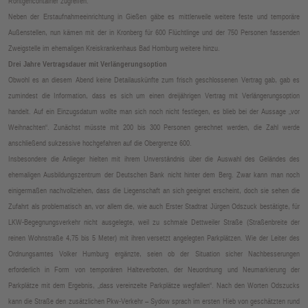
Röntgencontainer zugreifen.
Neben der Erstaufnahmeeinrichtung in Gießen gäbe es mittlerweile weitere feste und temporäre
Außenstellen, nun kämen mit der in Kronberg für 600 Flüchtlinge und der 750 Personen fassenden
Zweigstelle im ehemaligen Kreiskrankenhaus Bad Homburg weitere hinzu.
Drei Jahre Vertragsdauer mit Verlängerungsoption
Obwohl es an diesem Abend keine Detailauskünfte zum frisch geschlossenen Vertrag gab, gab es
zumindest die Information, dass es sich um einen dreijährigen Vertrag mit Verlängerungsoption
handelt. Auf ein Einzugsdatum wollte man sich noch nicht festlegen, es blieb bei der Aussage „vor
Weihnachten“. Zunächst müsste mit 200 bis 300 Personen gerechnet werden, die Zahl werde
anschließend sukzessive hochgefahren auf die Obergrenze 600.
Insbesondere die Anlieger hielten mit ihrem Unverständnis über die Auswahl des Geländes des
ehemaligen Ausbildungszentrum der Deutschen Bank nicht hinter dem Berg. Zwar kann man noch
einigermaßen nachvollziehen, dass die Liegenschaft an sich geeignet erscheint, doch sie sehen die
Zufahrt als problematisch an, vor allem die, wie auch Erster Stadtrat Jürgen Odszuck bestätigte, für
LKW-Begegnungsverkehr nicht ausgelegte, weil zu schmale Dettweiler Straße (Straßenbreite der
reinen Wohnstraße 4,75 bis 5 Meter) mit ihren versetzt angelegten Parkplätzen. Wie der Leiter des
Ordnungsamtes Volker Humburg ergänzte, seien ob der Situation sicher Nachbesserungen
erforderlich in Form von temporären Halteverboten, der Neuordnung und Neumarkierung der
Parkplätze mit dem Ergebnis, „dass vereinzelte Parkplätze wegfallen“. Nach den Worten Odszucks
kann die Straße den zusätzlichen Pkw-Verkehr – Sydow sprach im ersten Hieb von geschätzten rund