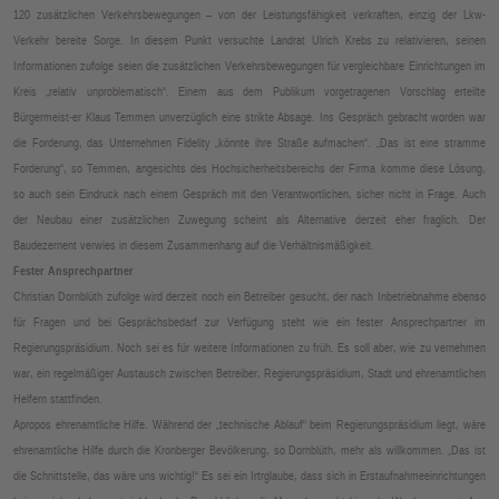
120 zusätzlichen Verkehrsbewegungen – von der Leistungsfähigkeit verkraften, einzig der Lkw-
Verkehr bereite Sorge. In diesem Punkt versuchte Landrat Ulrich Krebs zu relativieren, seinen
Informationen zufolge seien die zusätzlichen Verkehrsbewegungen für vergleichbare Einrichtungen im
Kreis „relativ unproblematisch“. Einem aus dem Publikum vorgetragenen Vorschlag erteilte
Bürgermeist-er Klaus Temmen unverzüglich eine strikte Absage. Ins Gespräch gebracht worden war
die Forderung, das Unternehmen Fidelity „könnte ihre Straße aufmachen“. „Das ist eine stramme
Forderung“, so Temmen, angesichts des Hochsicherheitsbereichs der Firma komme diese Lösung,
so auch sein Eindruck nach einem Gespräch mit den Verantwortlichen, sicher nicht in Frage. Auch
der Neubau einer zusätzlichen Zuwegung scheint als Alternative derzeit eher fraglich. Der
Baudezernent verwies in diesem Zusammenhang auf die Verhältnismäßigkeit.
Fester Ansprechpartner
Christian Dornblüth zufolge wird derzeit noch ein Betreiber gesucht, der nach Inbetriebnahme ebenso
für Fragen und bei Gesprächsbedarf zur Verfügung steht wie ein fester Ansprechpartner im
Regierungspräsidium. Noch sei es für weitere Informationen zu früh. Es soll aber, wie zu vernehmen
war, ein regelmäßiger Austausch zwischen Betreiber, Regierungspräsidium, Stadt und ehrenamtlichen
Helfern stattfinden.
Apropos ehrenamtliche Hilfe. Während der „technische Ablauf“ beim Regierungspräsidium liegt, wäre
ehrenamtliche Hilfe durch die Kronberger Bevölkerung, so Dornblüth, mehr als willkommen. „Das ist
die Schnittstelle, das wäre uns wichtig!“ Es sei ein Irtrglaube, dass sich in Erstaufnahmeeinrichtungen