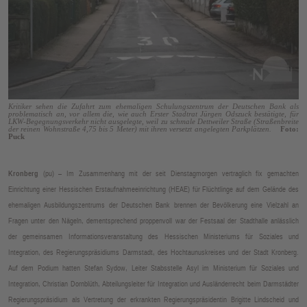
E
N
Kritiker sehen die Zufahrt zum ehemaligen Schulungszentrum der Deutschen Bank als
problematisch an, vor allem die, wie auch Erster Stadtrat Jürgen Odszuck bestätigte, für
LKW-Begegnungsverkehr nicht ausgelegte, weil zu schmale Dettweiler Straße (Straßenbreite
der reinen Wohnstraße 4,75 bis 5 Meter) mit ihren versetzt angelegten Parkplätzen.
Foto:
Puck
Kronberg
(pu) – Im Zusammenhang mit der seit Dienstagmorgen vertraglich fix gemachten
Einrichtung einer Hessischen Erstaufnahmeeinrichtung (HEAE) für Flüchtlinge auf dem Gelände des
ehemaligen Ausbildungszentrums der Deutschen Bank brennen der Bevölkerung eine Vielzahl an
Fragen unter den Nägeln, dementsprechend proppenvoll war der Festsaal der Stadthalle anlässlich
der gemeinsamen Informationsveranstaltung des Hessischen Ministeriums für Soziales und
Integration, des Regierungspräsidiums Darmstadt, des Hochtaunuskreises und der Stadt Kronberg.
Auf dem Podium hatten Stefan Sydow, Leiter Stabsstelle Asyl im Ministerium für Soziales und
Integration, Christian Dornblüth, Abteilungsleiter für Integration und Ausländerrecht beim Darmstädter
Regierungspräsidium als Vertretung der erkrankten Regierungspräsidentin Brigitte Lindscheid und