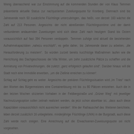
Wenig überraschend war zur Einstimmung auf die kommenden Stunden der von Klaus Temmen
präsentierte aktuelle Status zur nachjustierten Zuteilungsquote für Kronberg. Demnach sind bis
Jahresende noch 50 zusätzliche Flüchtlinge unterzubringen, das heißt, von derzeit 163 wächst die
Zahl auf 213 Personen. Angesichts der nicht abreißenden Flüchtlingsströme und der damit
verbundenen andauernden Zuweisungen wird sich diese Zahl nach heutigem Stand bis Ostern
voraussichtlich auf fast 394 Personen verdoppeln. Temmen zufolge sind aktuell die bestehenden
Aufnahmekapazitäten „nahezu erschöpft“, es gelte daher, bis Jahresende daran zu arbeiten, „die
Herausforderung zu meistern“. So würden zurzeit bereits kurzfristige Maßnahmen laufen wie die
Herrichtung des Dachgeschosses der Villa Winter, um zehn zusätzliche Plätze zu schaffen und die
Anmietung von Privatwohnungen, die zuletzt „ganz erfolgreich gelaufen sind“. Darüber hinaus will die
Stadt noch eine Immobilie erwerben, „um die Ziellinie erreichen zu können“.
Schlag auf Schlag geht es weiter. Angesichts der prekären Flüchtlingssituation wird „Im Tries“ nach
den Worten des Bürgermeisters eine Containerlösung mit bis zu 80 Plätzen entstehen. Auch die in
den letzten Wochen skizierten Vorhaben in der Feldbergstraße und „Grüner Weg“ mit jeweiliger
Nachnutzungsoption sollen zeitnah realisiert werden, da jetzt schon absehbar ist, „dass auch diese
Kapazitäten voraussichtlich nicht ausreichen werden“. Wie der Rathauschef des Weiteren berichtete,
leben derzeit zusätzlich 16 unbegleitete, minderjährige Flüchtlinge (UMA) in der Burgstadt, auch diese
Zahl werde noch steigen. Eine Anrechnung auf die Erwachsenen-Zuweisungsquote sei nicht
vorgesehen.