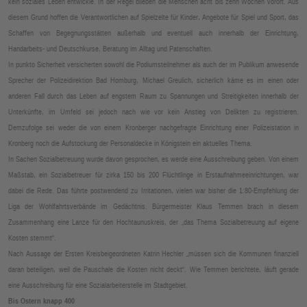
kein soziales Leben entwickle. In der Regel blieben die Menschen acht bis zehn Wochen vorort. Aus
diesem Grund hoffen die Verantwortlichen auf Spielzelte für Kinder, Angebote für Spiel und Sport, das
Schaffen von Begegnungsstätten außerhalb und eventuell auch innerhalb der Einrichtung,
Handarbeits- und Deutschkurse, Beratung im Alltag und Patenschaften.
In punkto Sicherheit versicherten sowohl die Podiumsteilnehmer als auch der im Publikum anwesende
Sprecher der Polizeidirektion Bad Homburg, Michael Greulich, sicherlich käme es im einen oder
anderen Fall durch das Leben auf engstem Raum zu Spannungen und Streitigkeiten innerhalb der
Unterkünfte, im Umfeld sei jedoch nach wie vor kein Anstieg von Delikten zu registrieren.
Demzufolge sei weder die von einem Kronberger nachgefragte Einrichtung einer Polizeistation in
Kronberg noch die Aufstockung der Personaldecke in Königstein ein aktuelles Thema.
In Sachen Sozialbetreuung wurde davon gesprochen, es werde eine Ausschreibung geben. Von einem
Maßstab, ein Sozialbetreuer für zirka 150 bis 200 Flüchtlinge in Erstaufnahmeeinrichtungen, war
dabei die Rede. Das führte postwendend zu Irritationen, vielen war bisher die 1:80-Empfehlung der
Liga der Wohlfahrtsverbände im Gedächtnis. Bürgermeister Klaus Temmen brach in diesem
Zusammenhang eine Lanze für den Hochtaunuskreis, der „das Thema Sozialbetreuung auf eigene
Kosten stemmt“.
Nach Aussage der Ersten Kreisbeigeordneten Katrin Hechler „müssen sich die Kommunen finanziell
daran beteiligen, weil die Pauschale die Kosten nicht deckt“. Wie Temmen berichtete, läuft gerade
eine Ausschreibung für eine Sozialarbeiterstelle im Stadtgebiet.
Bis Ostern knapp 400