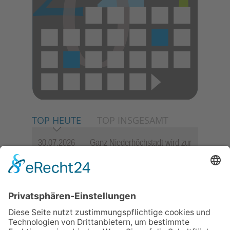
TOP HEUTE
TOP INSGESAMT
30.07.2026
Ganz Niederhöchstadt wird zur
Festmeile
23.07.2026
Zwischen Fachwerk, Wein und
Sommerabend: Der Rettershof
lädt wieder zum Weinfest ein
06.08.2026
Jugendchor Hochtaunus
präsentiert sein neues
Programm „Changes“