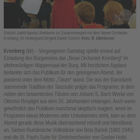
E
N
Solistin Judith Aporta-Ullenboom im Zusammenspiel mit dem Neuen Orchester
Kronberg. Im Hintergrund Dirigent Daniel Görlich.
Foto: R. Ullenboom
Kronberg
(kb) – Vergangenen Samstag spielte erneut auf
Einladung des Burgvereins das „Neue Orchester Kronberg“ im
altehrwürdigen Wappensaal der Burg. Mit herzlichem Applaus
bedankte sich das Publikum für den gelungenen Abend, der
passend unter dem Motto „Tänze“ stand. Die aus der Barockzeit
stammende Tradition der Tanzsuite prägte das Programm, in dem
neben den bekanntesten Tänzen von Johann S. Bach Werke von
Ottorino Respighi aus dem 20. Jahrhundert erklangen. Auch wenn
gewöhnlich das Publikum manchmal skeptisch reagiert, wenn im
Programm etwas Modernes oder Unbekanntes steht, kam an dem
Abend gerade diese Musik überraschend reizvoll und hinreißend
an. Sieben Rumänische Volkstänze von Bela Bartok (1881-1945)
und die St. Paul‘s Suite für Streichorchester von Gustav Holst