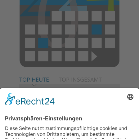
TOP HEUTE
TOP INSGESAMT
06.08.2026
Neuer NaturErlebnispfad
eröffnet: Kleine „Wald-
Detektive“ auf den Spuren der
Maus
06.08.2026
Baustellenführung führt auch in
die Zukunft der Stadt
Königstein