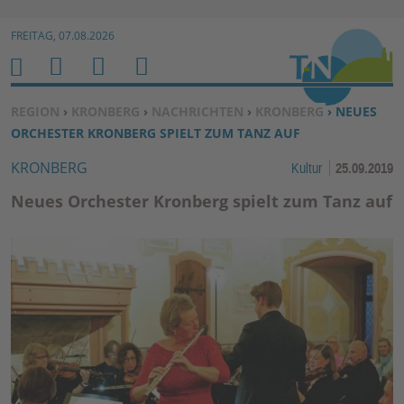
Zur Navigation springen ↓
FREITAG, 07.08.2026
Zum Inhalt springen ↓
M
S
B
H
E
U
E
O
SIE BEFINDEN SICH HIER:
REGION
›
KRONBERG
›
NACHRICHTEN
›
KRONBERG
› NEUES
N
C
N
M
ORCHESTER KRONBERG SPIELT ZUM TANZ AUF
U
H
U
E
KRONBERG
Kultur
25.09.2019
E
T
N
Z
Neues Orchester Kronberg spielt zum Tanz auf
E
R
F
U
N
K
TI
O
N