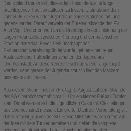
Deutschland freuen sich dieses Jahr besonders, eine lange
E
brachliegende Tradition aufleben zu lassen. Erstmals seit dem
N
Jahr 2006 kicken wieder Jugendliche beider Nationen mit- und
gegeneinander. Darauf verweist der Ehrenvorsitzende des PV
Alan Vogl. Und er erinnert an die Ursprünge in der Entstehung der
langen Freundschaft zwischen Kronberg und der malerischen
Stadt an der Adria. Bevor 1988 überhaupt der
Partnerschaftsverein gegründet wurde, gab es einen regen
Austausch über Fußballmannschaften der Jugend aus
Oberhöchstadt. An diese Keimzelle soll nun wieder angeknüpft
werden, denn gerade der Jugendaustausch liegt den Machern
besonders am Herzen.
Aus diesem Grund findet am Freitag, 1. August, auf dem Gelände
der SG Oberhöchstadt ab circa 11 Uhr ein kleines Fußball-Turnier
statt. Dabei werden sich die jugendlichen Gäste mit Gleichaltrigen
aus Oberhöchstadt messen. Ein großer Dank zur Vorbereitung gilt
dabei Tomi Nujiqui von der SG. Seine Mitstreiter waren sofort von
der Idee mit dem Turnier begeistert und stellen die komplette
notwendige Infrastruktur bereit. Zuschauer sind herzlich