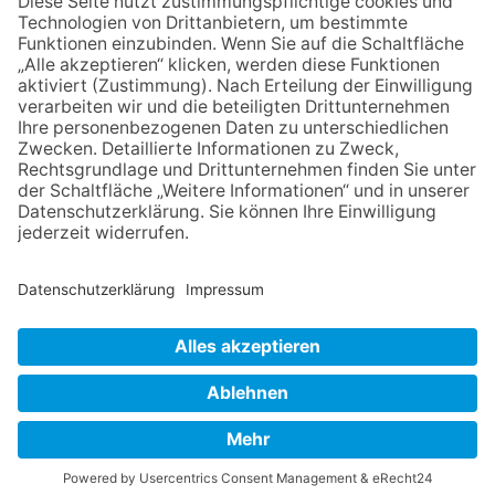
Sommerabend: Der Rettershof
lädt wieder zum Weinfest ein
06.08.2026
Hisamoto und Tölke begeistern
mit Werken von Walter
Wachsmuth
09.07.2026
Wasserampel steht auf Gelb:
Stadt ruft zum Wassersparen
auf
NACH OBEN
Impressum
Datenschutz
Netiquette
FAQ
AGB
Mediadaten
Copyright Taunus Nachrichten 2009 bis 2026
Powered by
native:media
.