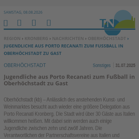
Zur Navigation springen ↓
SAMSTAG, 08.08.2026
Zum Inhalt springen ↓
M
S
B
H
E
U
E
O
SIE BEFINDEN SICH HIER:
REGION
›
KRONBERG
›
NACHRICHTEN
›
OBERHÖCHSTADT
›
N
C
N
M
JUGENDLICHE AUS PORTO RECANATI ZUM FUSSBALL IN O
U
H
U
E
BERHÖCHSTADT ZU GAST
E
T
OBERHÖCHSTADT
Sonstiges
31.07.2025
N
Z
E
Jugendliche aus Porto Recanati zum Fußball in
R
Oberhöchstadt zu Gast
F
U
Oberhöchstadt (kb) – Anlässlich des anstehenden Kunst- und
N
Weinmarktes besucht auch wieder eine größere Delegation aus
K
Porto Recanati Kronberg. Die Stadt wird über 30 Gäste aus Italien
TI
willkommen heißen. Mit dabei sein werden auch einige
Jugendliche zwischen zehn und zwölf Jahren. Die
O
Verantwortlichen der Partnerschaftsvereine aus Italien und
N