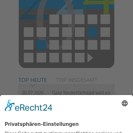
TOP HEUTE
TOP INSGESAMT
30.07.2026
Ganz Niederhöchstadt wird zur
Festmeile
06.08.2026
Jugendchor Hochtaunus
präsentiert sein neues
Programm „Changes“
23.07.2026
Zwischen Fachwerk, Wein und