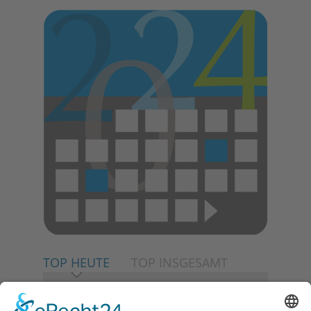
TOP HEUTE
TOP INSGESAMT
06.08.2026
Neuer NaturErlebnispfad
eröffnet: Kleine „Wald-