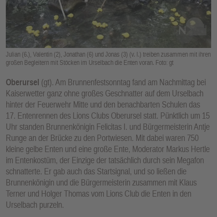
E
N
Julian (6.), Valentin (2), Jonathan (6) und Jonas (3) (v. l.) treiben zusammen mit ihren
großen Begleitern mit Stöcken im Urselbach die Enten voran. Foto: gt
Oberursel
(gt). Am Brunnenfestsonntag fand am Nachmittag bei
Kaiserwetter ganz ohne großes Geschnatter auf dem Urselbach
hinter der Feuerwehr Mitte und den benachbarten Schulen das
17. Entenrennen des Lions Clubs Oberursel statt. Pünktlich um 15
Uhr standen Brunnenkönigin Felicitas I. und Bürgermeisterin Antje
Runge an der Brücke zu den Portwiesen. Mit dabei waren 750
kleine gelbe Enten und eine große Ente, Moderator Markus Hertle
im Entenkostüm, der Einzige der tatsächlich durch sein Megafon
schnatterte. Er gab auch das Startsignal, und so ließen die
Brunnenkönigin und die Bürgermeisterin zusammen mit Klaus
Terner und Holger Thomas vom Lions Club die Enten in den
Urselbach purzeln.