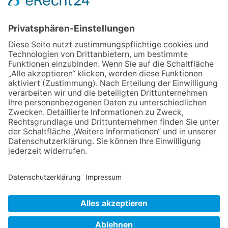
Detektive“ auf den Spuren der
Maus
06.08.2026
Baustellenführung führt auch in
die Zukunft der Stadt
Königstein
06.08.2026
Klinikforum zum Thema
Karpaltunnelsyndrom
06.08.2026
Gewinnspiel zum Start ins
Schuljahr
30.07.2026
Ganz Niederhöchstadt wird zur
Festmeile
NACH OBEN
Impressum
Datenschutz
Netiquette
FAQ
AGB
Mediadaten