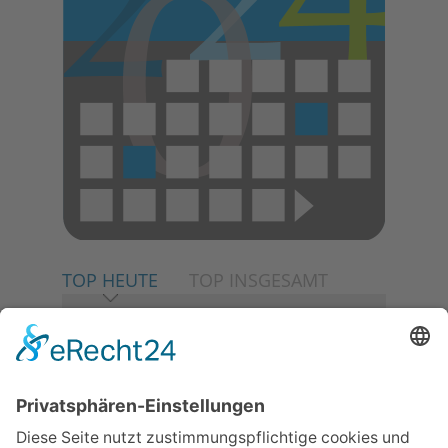
TOP HEUTE
TOP INSGESAMT
06.08.2026
Neuer NaturErlebnispfad
eröffnet: Kleine „Wald-
Detektive“ auf den Spuren der
Maus
30.07.2026
Ganz Niederhöchstadt wird zur
Festmeile