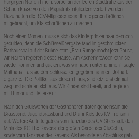
hungrigen Narren hinein, vorbei an der leeren Stadttruhe aus der
Schaumküsse von den Magistratsmitgliedern verteilt wurden.
Dazu hatten die BCV-Mitglieder sogar ihre eigenen Brötchen
mitgebracht, um Klatschbrötchen zu machen.
Noch einen Moment musste sich das Kinderprinzenpaar dennoch
gedulden, denn die Schlüsselübergabe fand im geschmückten
Rathaussaal auf der Bühne statt. „Frau Runge macht jetzt Pause,
wir Narren regieren dieses Hause. Am Aschermittwoch kann sie
wieder kommen und gucken, was wir haben unternommen“, sagte
Matthäus I. als sie den Schlüssel entgegeben nahmen. Jolina I.
ergänzte: „Die Politiker aus diesem Haus, sind jetzt erst einmal
weg und schlafen sich aus. Wir Kinder sind bereit, und regieren
mit Humor und Heiterkeit.“
Nach den Grußworten der Gasthoheiten traten gemeinsam die
Brassband, Jugendbrassband und Drum-Kids des KV Frohsinn
auf. Weitere Auftritte gab es vom Tanzduo des CV Stierstadt, den
Minis des KC The Ravens, der großen Garde des CluGeHu,
sowie vom Tanzpaar der Ravens. Als besonderen Abschluss gab