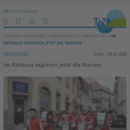
Zur Navigation springen ↓
FREITAG, 07.08.2026
Zum Inhalt springen ↓
M
S
B
H
E
U
E
O
SIE BEFINDEN SICH HIER:
REGION
›
OBERURSEL
›
NACHRICHTEN
›
OBERURSEL
› IM
N
C
N
M
RATHAUS REGIEREN JETZT DIE NARREN
U
H
U
E
OBERURSEL
Kultur
20.02.2025
E
T
N
Z
Im Rathaus regieren jetzt die Narren
E
R
F
U
N
K
TI
O
N