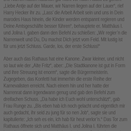
„Liebe Antje auf der Mauer, wir Narren liegen auf der Lauer“, rief
Harry Hecker ihr zu. „Lass’ die Arbeit Arbeit sein und uns in Dein
marodes Haus hinein, die Kinder werden entspannt regieren und
Deine Amtsgeschäfte besser führen“, behauptete er. Matthäus I.
und Jolina I. gaben dann den Befehl zu schießen: „Wir regier’n die
Narrenwelt und Du, Du machst Dich jetzt vom Feld. Mit lustig ist
für uns jetzt Schluss. Garde, los, der erste Schluss!“
Aber auch das Rathaus hat eine Kanone. Zwar kleiner, und nicht
so laut wie der „Alte Fritz“, aber: „Die Stadtkanone ist gut in Form
und ihre Streuung ist enorm“, sagte die Bürgermeisterin.
Zugegeben, das Konfetti hat immerhin die erste Reihe der
Karnevalisten erreicht. Nach einem hin und her hatte der
Narrenrat dann irgendwann genug und gab den Befehl zum
dreifachen Schuss. „Da habe ich Euch wohl unterschätzt“, gab
Frau Runge zu. „Bis eben hab ich noch gelacht und eigentlich mir
auch gedacht, ihr seid zu jung für so nen Job“, sagte sie und
kapitulierte: „Ich seh es ein, ich hab für heut verlor’n.“ Das Tor zum
Rathaus öffnete sich und Matthäus I. und Jolina I. führten die