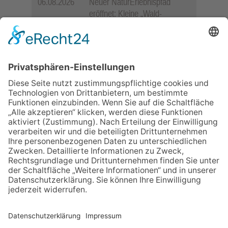
06.08.2026
Neuer NaturErlebnispfad
eröffnet: Kleine „Wald-
Detektive“ auf den Spuren der
Maus
06.08.2026
Baustellenführung führt auch in
die Zukunft der Stadt
Königstein
06.08.2026
„Rock auf der Burg“ lässt
Königstein beben
06.08.2026
„Freundschaft, das ist wie
Heimat“ – Lions-Präsident
Jürgen Rohrmann setzt auf
Gemeinschaft und Bewährtes
06.08.2026
Schulranzen schenken Kindern
einen guten Start