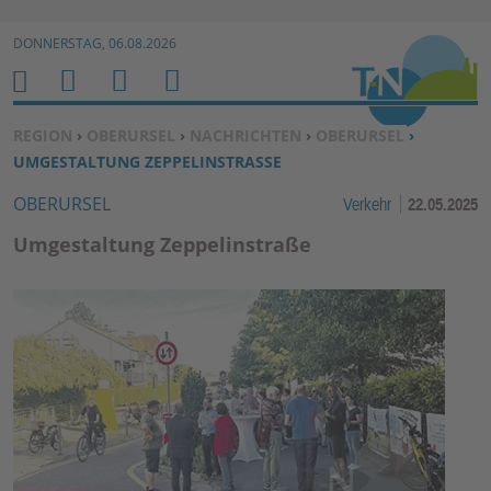
Zur Navigation springen ↓
DONNERSTAG, 06.08.2026
Zum Inhalt springen ↓
M
S
B
H
E
U
E
O
SIE BEFINDEN SICH HIER:
REGION
›
OBERURSEL
›
NACHRICHTEN
›
OBERURSEL
›
N
C
N
M
UMGESTALTUNG ZEPPELINSTRASSE
U
H
U
E
OBERURSEL
Verkehr
22.05.2025
E
T
N
Z
Umgestaltung Zeppelinstraße
E
R
F
U
N
K
TI
O
N