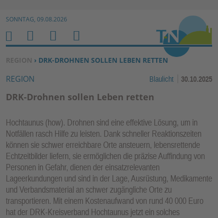
Zur Navigation springen ↓
SONNTAG, 09.08.2026
Zum Inhalt springen ↓
M
S
B
H
E
U
E
O
SIE BEFINDEN SICH HIER:
REGION
› DRK-DROHNEN SOLLEN LEBEN RETTEN
N
C
N
M
REGION
Blaulicht
30.10.2025
U
H
U
E
E
T
DRK-Drohnen sollen Leben retten
N
Z
E
Hochtaunus (how). Drohnen sind eine effektive Lösung, um in
R
Notfällen rasch Hilfe zu leisten. Dank schneller Reaktionszeiten
F
können sie schwer erreichbare Orte ansteuern, lebensrettende
U
Echtzeitbilder liefern, sie ermöglichen die präzise Auffindung von
N
Personen in Gefahr, dienen der einsatzrelevanten
K
Lageerkundungen und sind in der Lage, Ausrüstung, Medikamente
TI
und Verbandsmaterial an schwer zugängliche Orte zu
transportieren. Mit einem Kostenaufwand von rund 40 000 Euro
O
hat der DRK-Kreisverband Hochtaunus jetzt ein solches
N