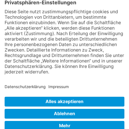
lädt wieder zum Weinfest ein
06.08.2026
„die 80er live“ – Die große
Stadiontour kommt nach
Frankfurt
06.08.2026
Jugendchor Hochtaunus
präsentiert sein neues
Programm „Changes“
06.08.2026
Hisamoto und Tölke begeistern
mit Werken von Walter
Wachsmuth
NACH OBEN
Impressum
Datenschutz
Netiquette
FAQ
AGB
Copyright Taunus Nachrichten 2009 bis 2026