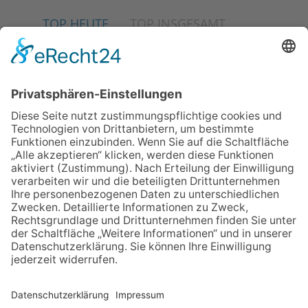
TOP HEUTE
TOP INSGESAMT
02.07.2026
Jetzt für Kulturförderpreis
bewerben
04.06.2026
Junge Musiker erringen Sieg
beim Mendelssohn-
Wettbewerb
23.07.2026
Partnerschaftsverein
Kronberg-Aberystwyth feiert
30-Jähriges
13.05.2026
GEWINNSPIEL
06.08.2026
„Die Globale Märchenstraße“:
Workshopreihe in der
Stadtbücherei