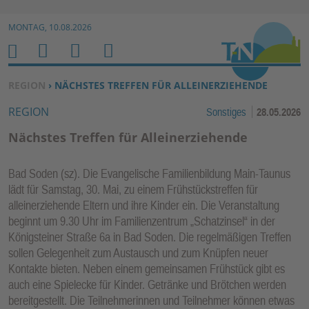
Zur Navigation springen ↓
MONTAG, 10.08.2026
Zum Inhalt springen ↓
M
S
B
H
E
U
E
O
SIE BEFINDEN SICH HIER:
REGION
› NÄCHSTES TREFFEN FÜR ALLEINERZIEHENDE
N
C
N
M
REGION
Sonstiges
28.05.2026
U
H
U
E
E
T
Nächstes Treffen für Alleinerziehende
N
Z
E
Bad Soden (sz). Die Evangelische Familienbildung Main-Taunus
R
lädt für Samstag, 30. Mai, zu einem Frühstückstreffen für
F
alleinerziehende Eltern und ihre Kinder ein. Die Veranstaltung
U
beginnt um 9.30 Uhr im Familienzentrum „Schatzinsel“ in der
N
Königsteiner Straße 6a in Bad Soden. Die regelmäßigen Treffen
K
sollen Gelegenheit zum Austausch und zum Knüpfen neuer
TI
Kontakte bieten. Neben einem gemeinsamen Frühstück gibt es
auch eine Spielecke für Kinder. Getränke und Brötchen werden
O
bereitgestellt. Die Teilnehmerinnen und Teilnehmer können etwas
N