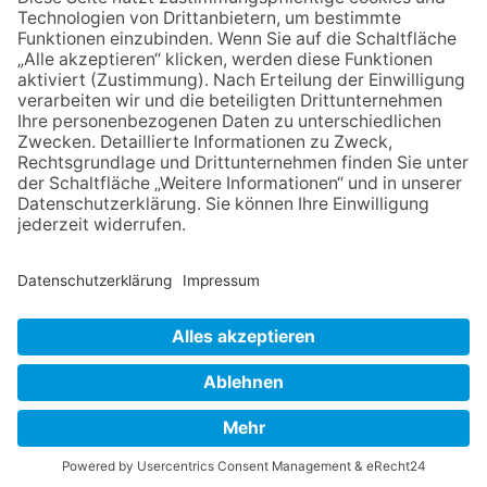
präsentiert sein neues
Programm „Changes“
06.08.2026
„die 80er live“ – Die große
Stadiontour kommt nach
Frankfurt
06.08.2026
Hisamoto und Tölke begeistern
mit Werken von Walter
Wachsmuth
NACH OBEN
Impressum
Datenschutz
Netiquette
FAQ
AGB
Copyright Taunus Nachrichten 2009 bis 2026
Powered by
native:media
.