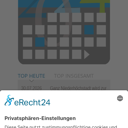
TOP HEUTE
TOP INSGESAMT
30.07.2026
Ganz Niederhöchstadt wird zur
Festmeile
23.07.2026
Zwischen Fachwerk, Wein und
Sommerabend: Der Rettershof
lädt wieder zum Weinfest ein
06.08.2026
Jugendchor Hochtaunus