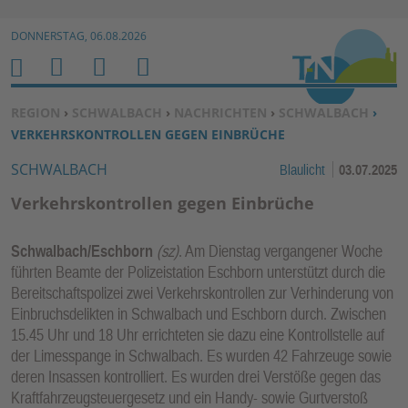
Zur Navigation springen ↓
DONNERSTAG, 06.08.2026
Zum Inhalt springen ↓
M
S
B
H
E
U
E
O
SIE BEFINDEN SICH HIER:
REGION
›
SCHWALBACH
›
NACHRICHTEN
›
SCHWALBACH
›
N
C
N
M
VERKEHRSKONTROLLEN GEGEN EINBRÜCHE
U
H
U
E
SCHWALBACH
Blaulicht
03.07.2025
E
T
N
Z
Verkehrskontrollen gegen Einbrüche
E
R
Schwalbach/Eschborn
(sz)
. Am Dienstag vergangener Woche
F
führten Beamte der Polizeistation Eschborn unterstützt durch die
U
Bereitschaftspolizei zwei Verkehrskontrollen zur Verhinderung von
N
Einbruchsdelikten in Schwalbach und Eschborn durch. Zwischen
K
15.45 Uhr und 18 Uhr errichteten sie dazu eine Kontrollstelle auf
TI
der Limesspange in Schwalbach. Es wurden 42 Fahrzeuge sowie
deren Insassen kontrolliert. Es wurden drei Verstöße gegen das
O
Kraftfahrzeugsteuergesetz und ein Handy- sowie Gurtverstoß
N