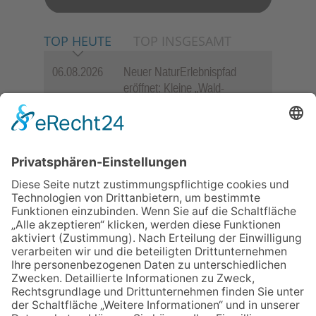
TOP HEUTE
TOP INSGESAMT
06.08.2026
Neuer NaturErlebnispfad
eröffnet: Kleine „Wald-
Detektive“ auf den Spuren der
Maus
06.08.2026
Baustellenführung führt auch in
die Zukunft der Stadt
Königstein
06.08.2026
Gewinnspiel zum Start ins
Schuljahr
06.08.2026
„Rock auf der Burg“ lässt
Königstein beben
06.08.2026
„Freundschaft, das ist wie
Heimat“ – Lions-Präsident
Jürgen Rohrmann setzt auf
Gemeinschaft und Bewährtes