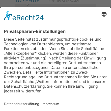
TOP HEUTE
TOP INSGESAMT
06.08.2026
Neuer NaturErlebnispfad
eröffnet: Kleine „Wald-
Detektive“ auf den Spuren der
Maus
06.08.2026
Baustellenführung führt auch in
die Zukunft der Stadt
Königstein
06.08.2026
Klinikforum zum Thema
Karpaltunnelsyndrom
06.08.2026
Gewinnspiel zum Start ins
Schuljahr
06.08.2026
„Rock auf der Burg“ lässt
Königstein beben