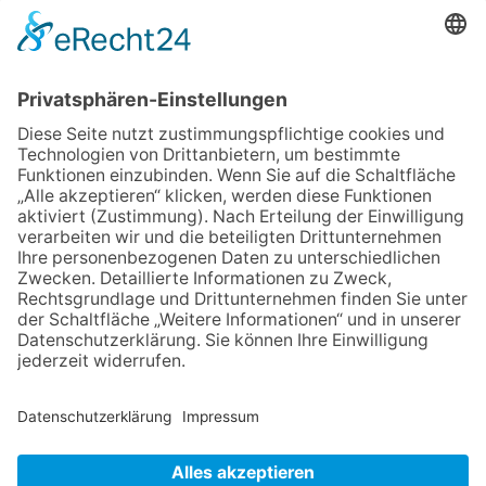
Festmeile
06.08.2026
Jugendchor Hochtaunus
präsentiert sein neues
Programm „Changes“
23.07.2026
Zwischen Fachwerk, Wein und
Sommerabend: Der Rettershof
lädt wieder zum Weinfest ein
06.08.2026
Hisamoto und Tölke begeistern
mit Werken von Walter
Wachsmuth
09.07.2026
Wasserampel steht auf Gelb:
Stadt ruft zum Wassersparen
auf
NACH OBEN