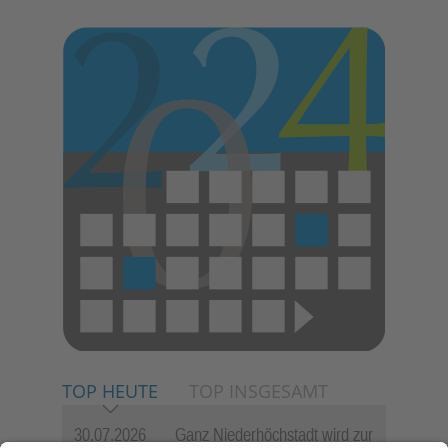
E
N
TOP HEUTE
TOP INSGESAMT
30.07.2026
Ganz Niederhöchstadt wird zur