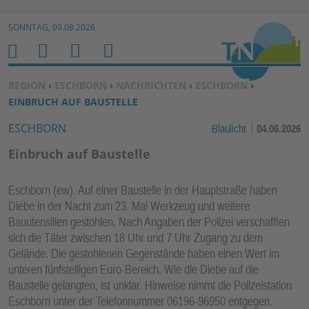
Zur Navigation springen ↓
SONNTAG, 09.08.2026
Zum Inhalt springen ↓
M
S
B
H
E
U
E
O
SIE BEFINDEN SICH HIER:
REGION
›
ESCHBORN
›
NACHRICHTEN
›
ESCHBORN
›
N
C
N
M
EINBRUCH AUF BAUSTELLE
U
H
U
E
ESCHBORN
Blaulicht
04.06.2026
E
T
N
Z
Einbruch auf Baustelle
E
R
Eschborn (ew). Auf einer Baustelle in der Hauptstraße haben
F
Diebe in der Nacht zum 23. Mai Werkzeug und weitere
U
Bauutensilien gestohlen. Nach Angaben der Polizei verschafften
N
sich die Täter zwischen 18 Uhr und 7 Uhr Zugang zu dem
K
Gelände. Die gestohlenen Gegenstände haben einen Wert im
TI
unteren fünfstelligen Euro-Bereich. Wie die Diebe auf die
Baustelle gelangten, ist unklar. Hinweise nimmt die Polizeistation
O
Eschborn unter der Telefonnummer 06196-96950 entgegen.
N