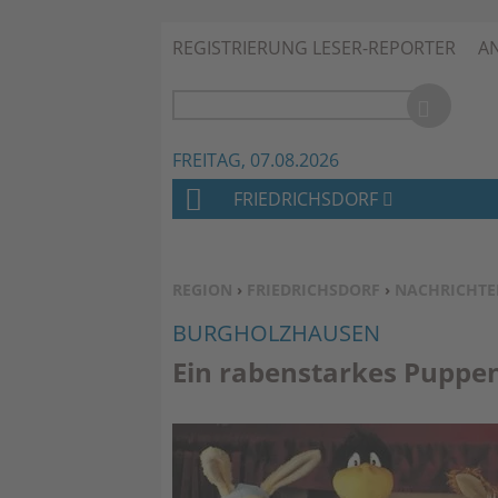
REGISTRIERUNG LESER-REPORTER
A
FREITAG, 07.08.2026
FRIEDRICHSDORF
H
O
M
SIE BEFINDEN SICH HIER:
REGION
›
FRIEDRICHSDORF
›
NACHRICHTE
E
BURGHOLZHAUSEN
Ein rabenstarkes Puppens