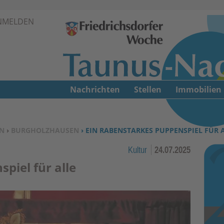
Zur Navigation springen ↓
NMELDEN
Zum Inhalt springen ↓
Nachrichten
Stellen
Immobilien
N
›
BURGHOLZHAUSEN
› EIN RABENSTARKES PUPPENSPIEL FÜR 
Kultur
24.07.2025
piel für alle