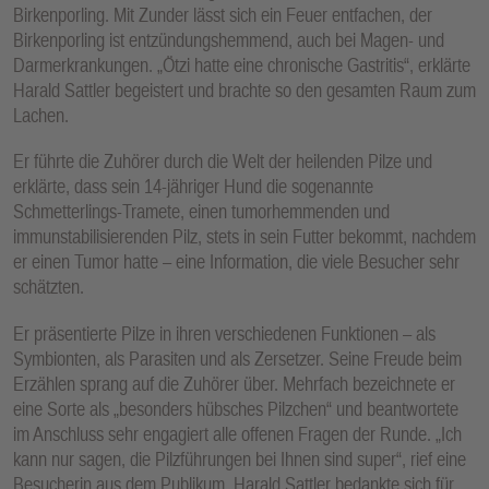
Birkenporling. Mit Zunder lässt sich ein Feuer entfachen, der
Birkenporling ist entzündungshemmend, auch bei Magen- und
Darmerkrankungen. „Ötzi hatte eine chronische Gastritis“, erklärte
Harald Sattler begeistert und brachte so den gesamten Raum zum
Lachen.
Er führte die Zuhörer durch die Welt der heilenden Pilze und
erklärte, dass sein 14-jähriger Hund die sogenannte
Schmetterlings-Tramete, einen tumorhemmenden und
immunstabilisierenden Pilz, stets in sein Futter bekommt, nachdem
er einen Tumor hatte – eine Information, die viele Besucher sehr
schätzten.
Er präsentierte Pilze in ihren verschiedenen Funktionen – als
Symbionten, als Parasiten und als Zersetzer. Seine Freude beim
Erzählen sprang auf die Zuhörer über. Mehrfach bezeichnete er
eine Sorte als „besonders hübsches Pilzchen“ und beantwortete
im Anschluss sehr engagiert alle offenen Fragen der Runde. „Ich
kann nur sagen, die Pilzführungen bei Ihnen sind super“, rief eine
Besucherin aus dem Publikum. Harald Sattler bedankte sich für