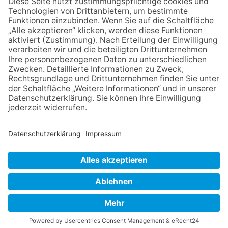
Sommerabend: Der Rettershof
lädt wieder zum Weinfest ein
06.08.2026
Hisamoto und Tölke begeistern
mit Werken von Walter
Wachsmuth
06.08.2026
„die 80er live“ – Die große
Stadiontour kommt nach
Frankfurt
NACH OBEN
Impressum
Datenschutz
Netiquette
FAQ
AGB
Mediadaten
Copyright Taunus Nachrichten 2009 bis 2026
Powered by
native:media
.