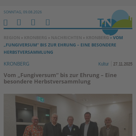
Zur Navigation springen ↓
SONNTAG, 09.08.2026
Zum Inhalt springen ↓
M
S
B
H
E
U
E
O
SIE BEFINDEN SICH HIER:
REGION
›
KRONBERG
›
NACHRICHTEN
›
KRONBERG
› VOM
N
C
N
M
„FUNGIVERSUM“ BIS ZUR EHRUNG – EINE BESONDERE
U
H
U
E
HERBSTVERSAMMLUNG
E
T
KRONBERG
Kultur
27.11.2025
N
Z
E
Vom „Fungiversum“ bis zur Ehrung – Eine
R
besondere Herbstversammlung
F
U
N
K
TI
O
N