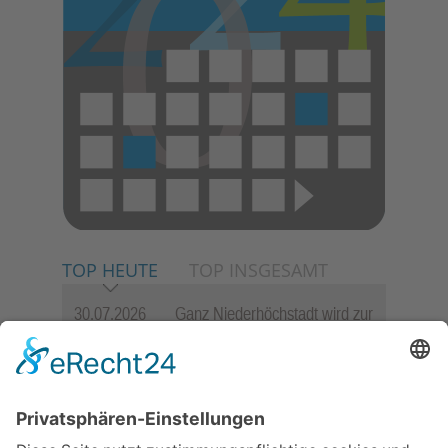
TOP HEUTE
TOP INSGESAMT
30.07.2026
Ganz Niederhöchstadt wird zur
Festmeile
06.08.2026
Jugendchor Hochtaunus
präsentiert sein neues
Programm „Changes“
23.07.2026
Zwischen Fachwerk, Wein und