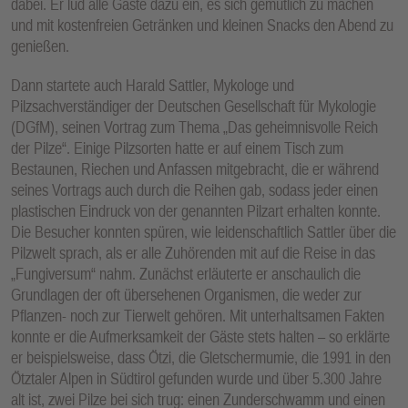
dabei. Er lud alle Gäste dazu ein, es sich gemütlich zu machen
und mit kostenfreien Getränken und kleinen Snacks den Abend zu
genießen.
Dann startete auch Harald Sattler, Mykologe und
Pilzsachverständiger der Deutschen Gesellschaft für Mykologie
(DGfM), seinen Vortrag zum Thema „Das geheimnisvolle Reich
der Pilze“. Einige Pilzsorten hatte er auf einem Tisch zum
Bestaunen, Riechen und Anfassen mitgebracht, die er während
seines Vortrags auch durch die Reihen gab, sodass jeder einen
plastischen Eindruck von der genannten Pilzart erhalten konnte.
Die Besucher konnten spüren, wie leidenschaftlich Sattler über die
Pilzwelt sprach, als er alle Zuhörenden mit auf die Reise in das
„Fungiversum“ nahm. Zunächst erläuterte er anschaulich die
Grundlagen der oft übersehenen Organismen, die weder zur
Pflanzen- noch zur Tierwelt gehören. Mit unterhaltsamen Fakten
konnte er die Aufmerksamkeit der Gäste stets halten – so erklärte
er beispielsweise, dass Ötzi, die Gletschermumie, die 1991 in den
Ötztaler Alpen in Südtirol gefunden wurde und über 5.300 Jahre
alt ist, zwei Pilze bei sich trug: einen Zunderschwamm und einen