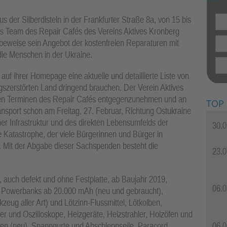
 der Silberdisteln in der Frankfurter Straße 8a, von 15 bis
s Team des Repair Cafés des Vereins Aktives Kronberg
obeweise sein Angebot der kostenfreien Reparaturen mit
ie Menschen in der Ukraine.
 auf ihrer Homepage eine aktuelle und detaillierte Liste von
gszerstörten Land dringend brauchen. Der Verein Aktives
 den Terminen des Repair Cafés entgegenzunehmen und an
TOP
ransport schon am Freitag, 27. Februar, Richtung Ostukraine
er Infrastruktur und des direkten Lebensumfelds der
30.0
 Katastrophe, der viele Bürgerinnen und Bürger in
 Mit der Abgabe dieser Sachspenden besteht die
23.0
 auch defekt und ohne Festplatte, ab Baujahr 2019,
06.0
d Powerbanks ab 20.000 mAh (neu und gebraucht),
ug aller Art) und Lötzinn-Flussmittel, Lötkolben,
ter und Oszilloskope, Heizgeräte, Heizstrahler, Holzöfen und
06.0
en (neu), Spanngurte und Abschleppseile, Paracord,