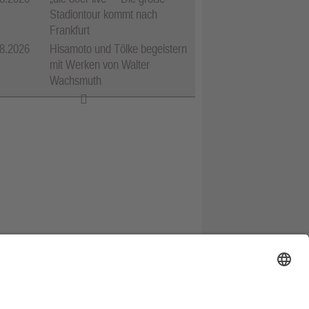
Stadiontour kommt nach
Frankfurt
8.2026
Hisamoto und Tölke begeistern
mit Werken von Walter
Wachsmuth