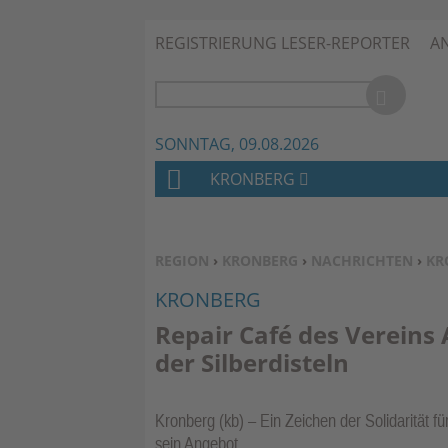
REGISTRIERUNG LESER-REPORTER
A
SONNTAG, 09.08.2026
KRONBERG
H
O
M
SIE BEFINDEN SICH HIER:
REGION
›
KRONBERG
›
NACHRICHTEN
›
KR
E
KRONBERG
Repair Café des Vereins
der Silberdisteln
Kronberg (kb) – Ein Zeichen der Solidarität f
sein Angebot.