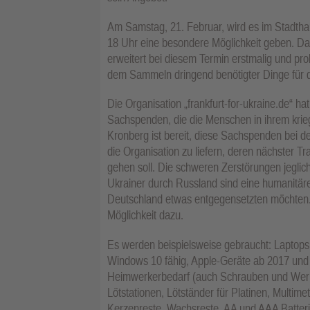
Am Samstag, 21. Februar, wird es im Stadthaus
18 Uhr eine besondere Möglichkeit geben. Da
erweitert bei diesem Termin erstmalig und pr
dem Sammeln dringend benötigter Dinge für d
Die Organisation „frankfurt-for-ukraine.de“ hat
Sachspenden, die die Menschen in ihrem krie
Kronberg ist bereit, diese Sachspenden bei
die Organisation zu liefern, deren nächster T
gehen soll. Die schweren Zerstörungen jeglich
Ukrainer durch Russland sind eine humanitäre
Deutschland etwas entgegensetzten möchten.
Möglichkeit dazu.
Es werden beispielsweise gebraucht: Laptops,
Windows 10 fähig, Apple-Geräte ab 2017 un
Heimwerkerbedarf (auch Schrauben und Werkze
Lötstationen, Lötständer für Platinen, Multime
Kerzenreste, Wachsreste, AA und AAA Batteri