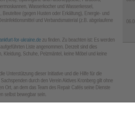
 Thermoskannen, Wasserkocher und Wasserkessel,
), Beuteltee (gegen Husten oder Erkältung), Energie- und
esinfektionsmittel und Verbandsmaterial (z.B. abgelaufene
06.0
nkfurt-for-ukraine.de
zu finden. Zu beachten ist: Es werden
 aufgeführten Liste angenommen. Derzeit sind dies
ien, Kleidung, Schuhe, Pelzmäntel, keine Möbel und keine
e Unterstützung dieser Initiative und die Hilfe für die
Sachspenden durch den Verein Aktives Kronberg gilt ohne
en Ort, an dem das Team des Repair Cafés seine Dienste
en selbst bewegbar sein.
 18. April, sein, der Ort wird noch bekannt gegeben.
tiveskronberg.de
und
www.frankfurt-for-ukraine.de
, Fragen
de
gerichtet werden.