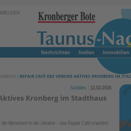
Zur Navigation springen ↓
NMELDEN
Zum Inhalt springen ↓
Nachrichten
Stellen
Immobilien
ONBERG
› REPAIR CAFÉ DES VEREINS AKTIVES KRONBERG IM STA
Soziales
12.02.2026
 Aktives Kronberg im Stadthaus
ür die Menschen in der Ukraine – das Repair Café erweitert