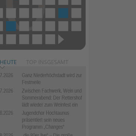
 HEUTE
TOP INSGESAMT
7.2026
Ganz Niederhöchstadt wird zur
Festmeile
7.2026
Zwischen Fachwerk, Wein und
Sommerabend: Der Rettershof
lädt wieder zum Weinfest ein
8.2026
Jugendchor Hochtaunus
präsentiert sein neues
Programm „Changes“
8.2026
„die 80er live“ – Die große