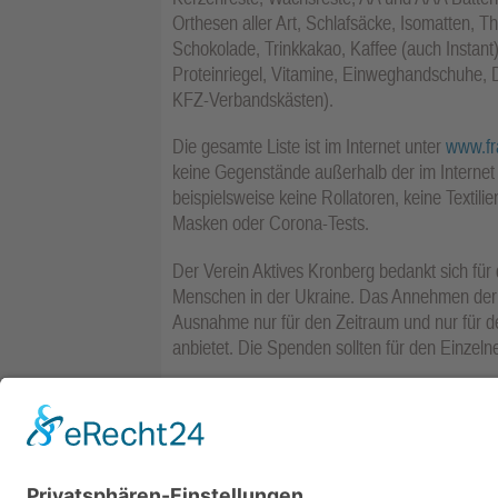
Orthesen aller Art, Schlafsäcke, Isomatten,
Schokolade, Trinkkakao, Kaffee (auch Instant
Proteinriegel, Vitamine, Einweghandschuhe, D
KFZ-Verbandskästen).
Die gesamte Liste ist im Internet unter
www.fra
keine Gegenstände außerhalb der im Internet
beispielsweise keine Rollatoren, keine Textil
Masken oder Corona-Tests.
Der Verein Aktives Kronberg bedankt sich für di
Menschen in der Ukraine. Das Annehmen der 
Ausnahme nur für den Zeitraum und nur für d
anbietet. Die Spenden sollten für den Einzeln
Der nächste Repair Café-Termin wird Samstag,
Weitere Infos gibt es im Internet unter
www.ak
können per E-Mail an
mail@aktiveskronberg.