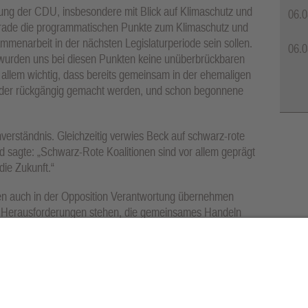
dung der CDU, insbesondere mit Blick auf Klimaschutz und
06.0
erade die programmatischen Punkte zum Klimaschutz und
mmenarbeit in der nächsten Legislaturperiode sein sollen.
06.0
wurden uns bei diesen Punkten keine unüberbrückbaren
 allem wichtig, dass bereits gemeinsam in der ehemaligen
eder rückgängig gemacht werden, und schon begonnene
rständnis. Gleichzeitig verwies Beck auf schwarz-rote
 sagte: „Schwarz-Rote Koalitionen sind vor allem geprägt
die Zukunft.“
ünen auch in der Opposition Verantwortung übernehmen
en Herausforderungen stehen, die gemeinsames Handeln
BÜNDNIS 90/DIE GRÜNEN werde deshalb konstruktiv
 sorgen, dass insbesondere soziale Gerechtigkeit und