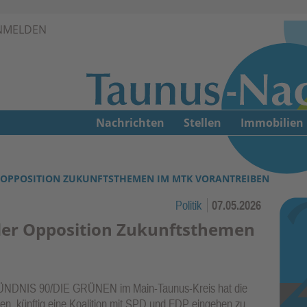
Zur Navigation springen ↓
NMELDEN
Zum Inhalt springen ↓
Nachrichten
Stellen
Immobilien
 OPPOSITION ZUKUNFTSTHEMEN IM MTK VORANTREIBEN
Politik
07.05.2026
der Opposition Zukunftsthemen
 BÜNDNIS 90/DIE GRÜNEN im Main-Taunus-Kreis hat die
, künftig eine Koalition mit SPD und FDP eingehen zu