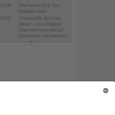
8.2026
„Rock auf der Burg“ lässt
Königstein beben
8.2026
„Freundschaft, das ist wie
Heimat“ – Lions-Präsident
Jürgen Rohrmann setzt auf
Gemeinschaft und Bewährtes