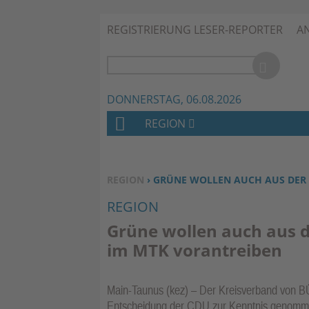
REGISTRIERUNG LESER-REPORTER
A
DONNERSTAG, 06.08.2026
REGION
H
O
M
SIE BEFINDEN SICH HIER:
REGION
› GRÜNE WOLLEN AUCH AUS DER
E
REGION
Grüne wollen auch aus 
im MTK vorantreiben
Main-Taunus (kez) – Der Kreisverband von
Entscheidung der CDU zur Kenntnis genommen