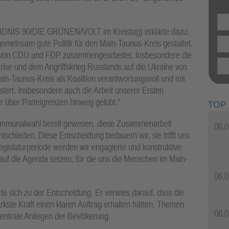
BÜNDNIS 90/DIE GRÜNEN/VOLT im Kreistag) erklärte dazu:
meinsam gute Politik für den Main-Taunus-Kreis gestaltet.
en von CDU und FDP zusammengearbeitet. Insbesondere die
Krise und dem Angriffskrieg Russlands auf die Ukraine von
in-Taunus-Kreis als Koalition verantwortungsvoll und mit
ert. Insbesondere auch die Arbeit unserer Ersten
 über Parteigrenzen hinweg gelobt.“
TOP
Kommunalwahl bereit gewesen, diese Zusammenarbeit
06.0
ntschieden. Diese Entscheidung bedauern wir, sie trifft uns
egislaturperiode werden wir engagierte und konstruktive
auf die Agenda setzen, für die uns die Menschen im Main-
06.0
e sich zu der Entscheidung. Er verwies darauf, dass die
rkste Kraft einen klaren Auftrag erhalten hätten. Themen
06.0
zentrale Anliegen der Bevölkerung.