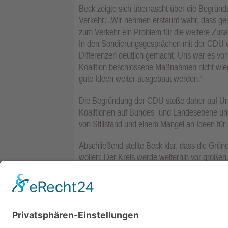
Beck zeigte sich überrascht über die Begrün
Verkehr: „Wir nehmen erstaunt wahr, dass g
zum Verkehr ein Problem für die weitere Zusa
In den Sondierungsgesprächen mit der CDU 
Differenzen deutlich gemacht. Uns war es vor
Koalition beschlossene Maßnahmen nicht wi
gute Ideen weiter ausgebaut werden.“
Die Begründung der CDU stoße daher auf Unve
Koalitionen auf Bundes- und Landesebene und
von Stillstand und einem Mangel an Ideen für 
Abschließend stellte Beck klar, dass die Gr
wollen: Der Kreis werde weiterhin vor groß
aller demokratischen Kräfte erforderten. 
zusammenarbeiten und in der Opposition dafür
Klimaschutz nicht aus dem Fokus geraten.