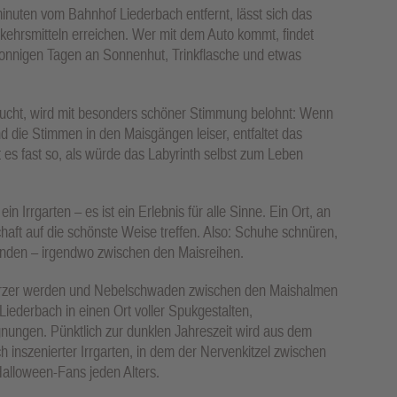
minuten vom Bahnhof Liederbach entfernt, lässt sich das
rkehrsmitteln erreichen. Wer mit dem Auto kommt, findet
sonnigen Tagen an Sonnenhut, Trinkflasche und etwas
ucht, wird mit besonders schöner Stimmung belohnt: Wenn
nd die Stimmen in den Maisgängen leiser, entfaltet das
es fast so, als würde das Labyrinth selbst zum Leben
in Irrgarten – es ist ein Erlebnis für alle Sinne. Ein Ort, an
aft auf die schönste Weise treffen. Also: Schuhe schnüren,
inden – irgendwo zwischen den Maisreihen.
kürzer werden und Nebelschwaden zwischen den Maishalmen
Liederbach in einen Ort voller Spukgestalten,
ungen. Pünktlich zur dunklen Jahreszeit wird aus dem
 inszenierter Irrgarten, in dem der Nervenkitzel zwischen
Halloween-Fans jeden Alters.