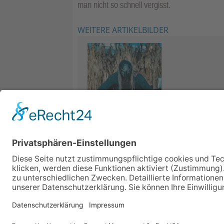
man nicht so schnell vergisst.
WEITERE ARTIKELBILDER