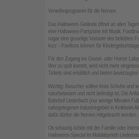
Verwöhnprogramm für die Nerven
Das Halloween-Gelände öffnet an allen Tagen 
eine Halloween-Partyzone mit Musik, Foodtru
sogar eine gruselige Variante des beliebten 
kurz – Pavillons können für Kindergeburtstag
Für den Zugang ins Grusel- oder Horror-Labyri
Wer zu spät kommt, wird nicht mehr eingelas
Tickets sind erhältlich und bieten bevorzugten
Wichtig: Besucher sollten feste Schuhe und 
naturbelassen und nicht befestigt ist. Die An
Bahnhof Liederbach (nur wenige Minuten Fußw
nahegelegenen Industriegebiet in Kelkheim-M
dafür dürfen die Nerven mitgebracht werden.
Ob schaurig-schön mit der Familie oder inte
Halloween-Special im Maislabyrinth Liederba