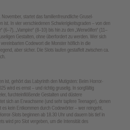
November, startet das familienfreundliche Grusel-
en ist. In vier verschiedenen Schwierigkeitsgraden – von den
 (6–7), „Vampire“ (8–10) bis hin zu den „Werwölfen“ (11–
useligen Gestalten, ohne überfordert zu werden. Wer sich
vereinbarten Codewort die Monster höflich in die
egend, aber sicher. Die Slots laufen gestaffelt zwischen ca.
ch.
 ist, gehört das Labyrinth den Mutigsten: Beim Horror-
wird es ernst – und richtig gruselig. In sorgfältig
ler, furchteinflößende Gestalten und düstere
et sich an Erwachsene (und sehr tapfere Teenager), denen
gibt es kein Entkommen durch Codewörter – wer reingeht,
orror-Slots beginnen ab 18.30 Uhr und dauern bis tief in
ts wird pro Slot vergeben, um die Intensität des