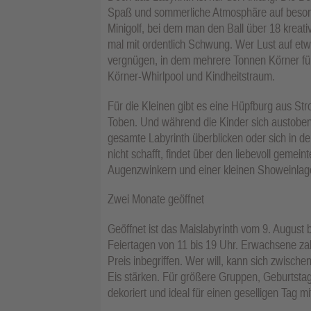
Spaß und sommerliche Atmosphäre auf besonder
Minigolf, bei dem man den Ball über 18 kreat
mal mit ordentlich Schwung. Wer Lust auf etw
vergnügen, in dem mehrere Tonnen Körner für
Körner-Whirlpool und Kindheitstraum.
Für die Kleinen gibt es eine Hüpfburg aus Str
Toben. Und während die Kinder sich austoben
gesamte Labyrinth überblicken oder sich in d
nicht schafft, findet über den liebevoll geme
Augenzwinkern und einer kleinen Showeinlage,
Zwei Monate geöffnet
Geöffnet ist das Maislabyrinth vom 9. August
Feiertagen von 11 bis 19 Uhr. Erwachsene zahl
Preis inbegriffen. Wer will, kann sich zwisc
Eis stärken. Für größere Gruppen, Geburtstage
dekoriert und ideal für einen geselligen Tag m