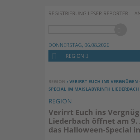
REGISTRIERUNG LESER-REPORTER
A
DONNERSTAG, 06.08.2026
REGION
H
O
M
SIE BEFINDEN SICH HIER:
REGION
› VERIRRT EUCH INS VERGNÜGEN 
E
SPECIAL IM MAISLABYRINTH LIEDERBACH
REGION
Verirrt Euch ins Vergnü
Liederbach öffnet am 9. 
das Halloween-Special i