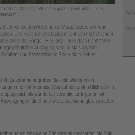
alltet das Maislabyrinth seinen ganz eigenen Reiz – leiser,
06.0
ixabay.com
 weht durch die drei Meter hohen Maispflanzen, während
06.0
tanzen. Das Rascheln des Laubs mischt sich mit fröhlichem
Rufen durch die Gänge: „Hier lang – oder doch nicht?“ Wer
rgewöhnlichen Ausflug ist, wird im Maislabyrinth
Familien- und Freizeitziele im Rhein-Main-Gebiet.
.000 Quadratmeter großes Maisfeld wieder in ein
hungen und Naturgenuss. Was auf den ersten Blick wie ein
 entpuppt sich als wunderbar verwinkelter Irrgarten mit
 Abzweigungen, die Kinder wie Erwachsene gleichermaßen
reiber haben eine kleine Erlebniswelt geschaffen, die Spiel,