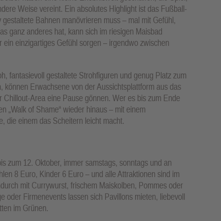
e Weise vereint. Ein absolutes Highlight ist das Fußball-
iv gestaltete Bahnen manövrieren muss – mal mit Gefühl,
as ganz anderes hat, kann sich im riesigen Maisbad
 ein einzigartiges Gefühl sorgen – irgendwo zwischen
oh, fantasievoll gestaltete Strohfiguren und genug Platz zum
, können Erwachsene von der Aussichtsplattform aus das
er Chillout-Area eine Pause gönnen. Wer es bis zum Ende
inten „Walk of Shame“ wieder hinaus – mit einem
 die einem das Scheitern leicht macht.
 bis zum 12. Oktober, immer samstags, sonntags und an
en 8 Euro, Kinder 6 Euro – und alle Attraktionen sind im
hendurch mit Currywurst, frischem Maiskolben, Pommes oder
 oder Firmenevents lassen sich Pavillons mieten, liebevoll
itten im Grünen.