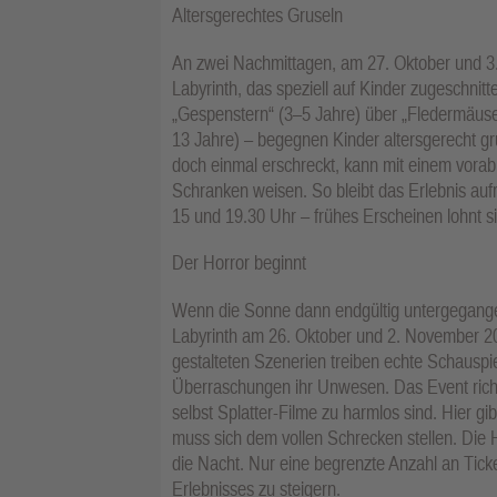
Altersgerechtes Gruseln
An zwei Nachmittagen, am 27. Oktober und 3. 
Labyrinth, das speziell auf Kinder zugeschnitt
„Gespenstern“ (3–5 Jahre) über „Fledermäuse“
13 Jahre) – begegnen Kinder altersgerecht gr
doch einmal erschreckt, kann mit einem vorab 
Schranken weisen. So bleibt das Erlebnis aufr
15 und 19.30 Uhr – frühes Erscheinen lohnt si
Der Horror beginnt
Wenn die Sonne dann endgültig untergegangen
Labyrinth am 26. Oktober und 2. November 2025 
gestalteten Szenerien treiben echte Schauspie
Überraschungen ihr Unwesen. Das Event richt
selbst Splatter-Filme zu harmlos sind. Hier 
muss sich dem vollen Schrecken stellen. Die H
die Nacht. Nur eine begrenzte Anzahl an Ticke
Erlebnisses zu steigern.