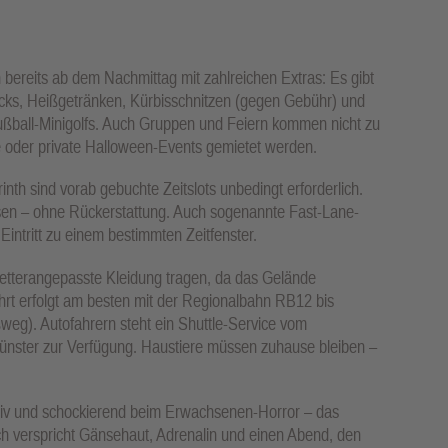
bereits ab dem Nachmittag mit zahlreichen Extras: Es gibt
cks, Heißgetränken, Kürbisschnitzen (gegen Gebühr) und
Fußball-Minigolfs. Auch Gruppen und Feiern kommen nicht zu
e oder private Halloween-Events gemietet werden.
nth sind vorab gebuchte Zeitslots unbedingt erforderlich.
sen – ohne Rückerstattung. Auch sogenannte Fast-Lane-
 Eintritt zu einem bestimmten Zeitfenster.
wetterangepasste Kleidung tragen, da das Gelände
fahrt erfolgt am besten mit der Regionalbahn RB12 bis
eg). Autofahrern steht ein Shuttle-Service vom
ünster zur Verfügung. Haustiere müssen zuhause bleiben –
nsiv und schockierend beim Erwachsenen-Horror – das
ch verspricht Gänsehaut, Adrenalin und einen Abend, den