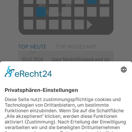
TOP HEUTE
TOP INSGESAMT
30.07.2026
Ganz Niederhöchstadt wird zur
Festmeile
06.08.2026
Jugendchor Hochtaunus
präsentiert sein neues
Programm „Changes“
06.08.2026
Hisamoto und Tölke begeistern
mit Werken von Walter
Wachsmuth
09.07.2026
Wasserampel steht auf Gelb:
Stadt ruft zum Wassersparen
auf